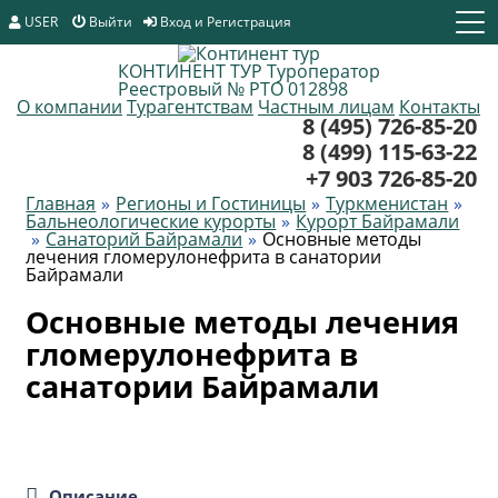
USER
Выйти
Вход и Регистрация
КОНТИНЕНТ ТУР
Туроператор
Реестровый № РТО 012898
О компании
Турагентствам
Частным лицам
Контакты
8 (495) 726-85-20
8 (499) 115-63-22
+7 903 726-85-20
Главная
Регионы и Гостиницы
Туркменистан
Бальнеологические курорты
Курорт Байрамали
Санаторий Байрамали
Основные методы
лечения гломерулонефрита в санатории
Байрамали
Основные методы лечения
гломерулонефрита в
санатории Байрамали
Описание