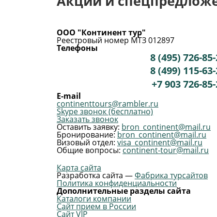
Акции и спецпредлож
ООО "Континент тур"
Реестровый номер МТЗ 012897
Телефоны
8 (495) 726-85
8 (499) 115-63
+7 903 726-85-
E-mail
continenttours@rambler.ru
Skype звонок (бесплатно)
Заказать звонок
Оставить заявку:
bron_continent@mail.ru
Бронирование:
bron_continent@mail.ru
Визовый отдел:
visa_continent@mail.ru
Общие вопросы:
continent-tour@mail.ru
Карта сайта
Разработка сайта —
Фабрика турсайтов
Политика конфиденциальности
Дополнительные разделы сайта
Каталоги компании
Сайт прием в России
Сайт VIP