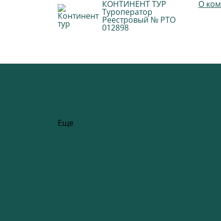
КОНТИНЕНТ ТУР
О ко
Туроператор
Реестровый № РТО
012898
Туры по запросу
Страны
Авиабилеты
Ж/д билеты
Автобусные билеты
Страховки
Заказ трансфера
Еще
Бронирование по запросу
Авиабилеты (сложные маршруты)
Ж/д билеты (сложные маршруты)
Автобусные билеты
Подбор маршрутов разными видами тран
Визовые формальности
Визы - цены - оформление
Анкеты, опросные листы, другие докуме
Трансферы
Автомобили
Паромы или водное такси
Подбор сложных трансферов