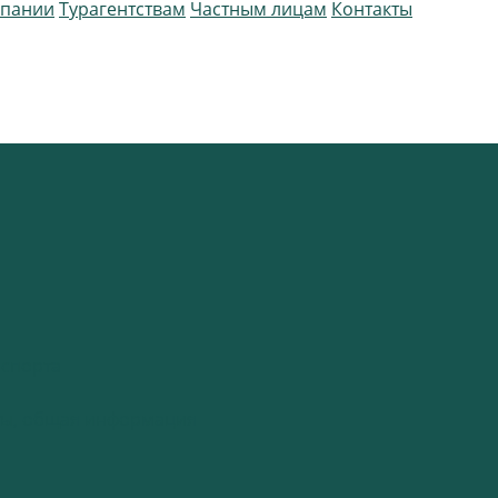
мпании
Турагентствам
Частным лицам
Контакты
спорта
нты, общая информация