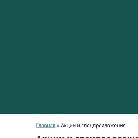
Бронирование услуг
VIP-залы аэропортов мира
Бронирование и подбор столиков в рест
Подбор залов и организация проведени
Доставка цветов и подарков
Информация
Погода в мире
Международные авиакомпании
Оставить запрос
Заказать обратный звонок
Оставить заявку
Заказать встречу с менеджером
Консьерж сервис
Страхование
Терминология в страховании
Включенное в ТУР страхование
Страховка от невыезда
Страхование багажа
Страхование старше 80 лет
Страхование франшиза
Дополнительное страхование - туризм
Дополнительное страхование - спорт
Грин карта
Главная
Акции и спецпредложения