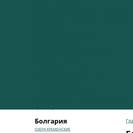
Бронирование услуг
VIP-залы аэропортов мира
Бронирование и подбор столиков в рест
Подбор залов и организация проведени
Доставка цветов и подарков
Информация
Погода в мире
Международные авиакомпании
Оставить запрос
Заказать обратный звонок
Оставить заявку
Заказать встречу с менеджером
Консьерж сервис
Страхование
Терминология в страховании
Включенное в ТУР страхование
Страховка от невыезда
Страхование багажа
Страхование старше 80 лет
Страхование франшиза
Дополнительное страхование - туризм
Дополнительное страхование - спорт
Грин карта
Болгария
Гл
ОЗЕРА КРЕМЕНСКИЕ