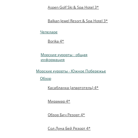
Aspen Golf Ski & Spa Hotel 3*
Balkan Jewel Resort & Spa Hotel 3*
Чепеларе
Borika 4*
Морские курорты - общая
информация
Морские курорты - Южное Побережье
Обзор
Касабланка (апартотель) 4*
Мирамар 4*
Обзор Бич Резорт 4*
Сол Луна Бей Резорт 4*