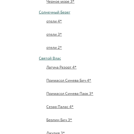
Черное море 3*
Солнечный Берег
отели 4*
отели 3*
отели 2*
Святой Влас
Лагуна Резорт 4*
Примасол Синева Бич 4*
Примасол Синева Парк 3*
Сезар Палас 4*
Берлин Бич 3*
Джулия 3*