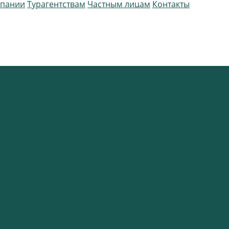
мпании
Турагентствам
Частным лицам
Контакты
спорта
нты, общая информация