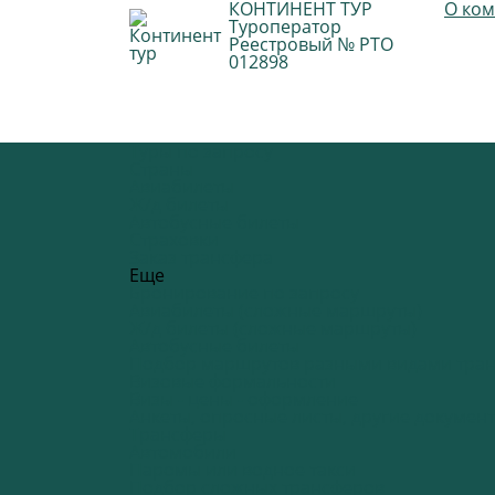
КОНТИНЕНТ ТУР
О ко
Туроператор
Реестровый № РТО
012898
Туры по запросу
Страны
Авиабилеты
Ж/д билеты
Автобусные билеты
Страховки
Заказ трансфера
Еще
Бронирование по запросу
Авиабилеты (сложные маршруты)
Ж/д билеты (сложные маршруты)
Автобусные билеты
Подбор маршрутов разными видами тран
Визовые формальности
Визы - цены - оформление
Анкеты, опросные листы, другие докуме
Трансферы
Автомобили
Паромы или водное такси
Подбор сложных трансферов