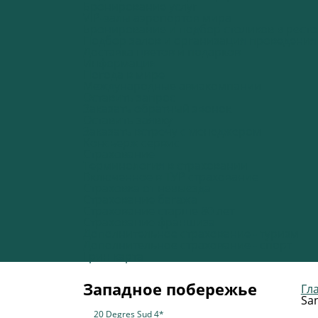
Бронирование услуг
VIP-залы аэропортов мира
Бронирование и подбор столиков в рест
Подбор залов и организация проведени
Доставка цветов и подарков
Информация
Погода в мире
Международные авиакомпании
Оставить запрос
Заказать обратный звонок
Оставить заявку
Заказать встречу с менеджером
Консьерж сервис
Страхование
Терминология в страховании
Включенное в ТУР страхование
Страховка от невыезда
Страхование багажа
Страхование старше 80 лет
Страхование франшиза
Дополнительное страхование - туризм
Дополнительное страхование - спорт
Грин карта
Западное побережье
Гл
Sa
20 Degres Sud 4*