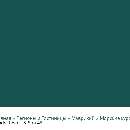
оранах
я мероприятий
авная
Регионы и Гостиницы
Маврикий
Морские кур
nds Resort & Spa 4*