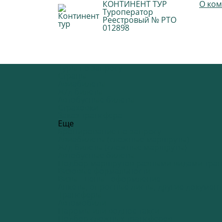
КОНТИНЕНТ ТУР
О ко
Туроператор
Реестровый № РТО
012898
Туры по запросу
Страны
Авиабилеты
Ж/д билеты
Автобусные билеты
Страховки
Заказ трансфера
Еще
Бронирование по запросу
Авиабилеты (сложные маршруты)
Ж/д билеты (сложные маршруты)
Автобусные билеты
Подбор маршрутов разными видами тран
Визовые формальности
Визы - цены - оформление
Анкеты, опросные листы, другие докуме
Трансферы
Автомобили
Паромы или водное такси
Подбор сложных трансферов