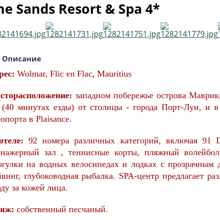
he Sands Resort & Spa 4*
Описание
рес:
Wolmar, Flic en Flac, Mauritius
сторасположение:
западном побережье острова Маврикий,
 (40 минутах езды) от столицы - города Порт-Луи, и в
опорта в Plaisance.
отеле:
92 номера различных категорий, включая 91 De
енажерный зал , теннисные корты, пляжный волейбол
огулки на водных велосипедах и лодках с прозрачным 
йвинг, глубоководная рыбалка. SPA-центр предлагает р
оду за кожей лица.
яж:
собственный песчаный.