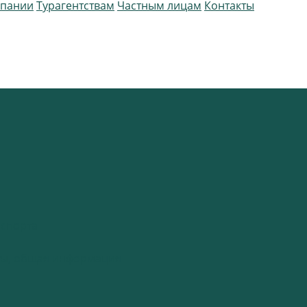
мпании
Турагентствам
Частным лицам
Контакты
спорта
нты, общая информация