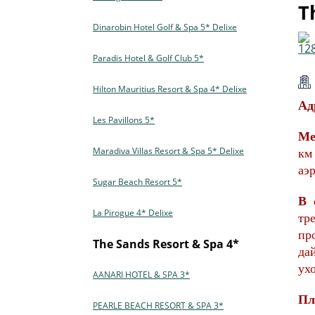
T
Dinarobin Hotel Golf & Spa 5* Delixe
Paradis Hotel & Golf Club 5*
Hilton Mauritius Resort & Spa 4* Delixe
Ад
Les Pavillons 5*
Ме
Maradiva Villas Resort & Spa 5* Delixe
км
аэр
Sugar Beach Resort 5*
В 
La Pirogue 4* Delixe
тр
пр
The Sands Resort & Spa 4*
да
ух
AANARI HOTEL & SPA 3*
Пл
PEARLE BEACH RESORT & SPA 3*