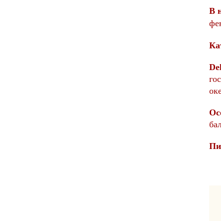
В 
фе
Ка
De
го
ок
Oc
ба
Пи