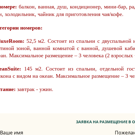
номере:
балкон,
ванная,
душ,
кондиционер,
мини-бар,
ра
н,
холодильник,
чайник для приготовления чая/кофе.
тегории номеров:
luxeRoom:
52,5 м2. Состоит из спальни с двуспальной
стиной зоной, ванной комнатой с ванной, душевой каби
еан. Максимальное размещение – 3 человека (2 взрослых 
eanSuite:
145 м2. Состоит из спальни, отдельной гос
лкона с видом на океан. Максимальное размещение – 3 че
тание:
завтрак - ужин.
ЗАЯВКА НА РАЗМЕЩЕНИЕ В О
Ваше имя
Пожела